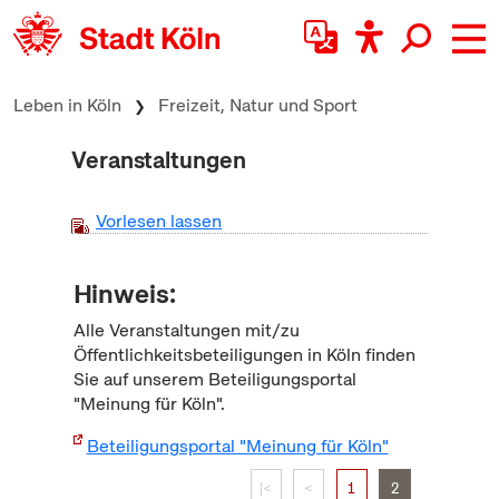
zum Inhalt springen
Leben in Köln
Freizeit, Natur und Sport
Veranstaltungen
Vorlesen lassen
Hinweis:
Alle Veranstaltungen mit/zu
Öffentlichkeitsbeteiligungen in Köln finden
Sie auf unserem Beteiligungsportal
"Meinung für Köln".
Beteiligungsportal "Meinung für Köln"
|<
<
1
2