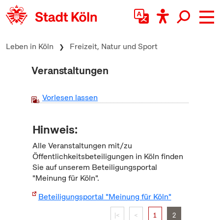
zum Inhalt springen
Leben in Köln
Freizeit, Natur und Sport
Veranstaltungen
Vorlesen lassen
Hinweis:
Alle Veranstaltungen mit/zu
Öffentlichkeitsbeteiligungen in Köln finden
Sie auf unserem Beteiligungsportal
"Meinung für Köln".
Beteiligungsportal "Meinung für Köln"
|<
<
1
2