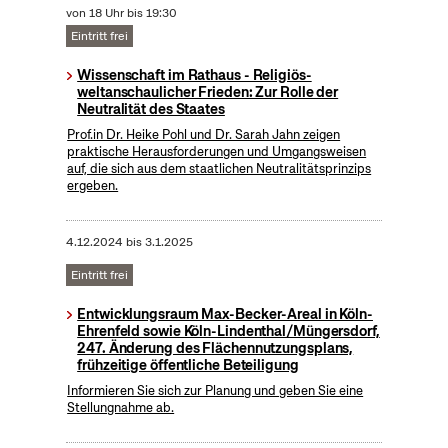
von 18 Uhr bis 19:30
Eintritt frei
Wissenschaft im Rathaus - Religiös-
weltanschaulicher Frieden: Zur Rolle der
Neutralität des Staates
Prof.in Dr. Heike Pohl und Dr. Sarah Jahn zeigen
praktische Herausforderungen und Umgangsweisen
auf, die sich aus dem staatlichen Neutralitätsprinzips
ergeben.
4.12.2024
bis
3.1.2025
Eintritt frei
Entwicklungsraum Max-Becker-Areal in Köln-
Ehrenfeld sowie Köln-Lindenthal/Müngersdorf,
247. Änderung des Flächennutzungsplans,
frühzeitige öffentliche Beteiligung
Informieren Sie sich zur Planung und geben Sie eine
Stellungnahme ab.