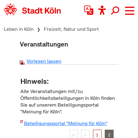
zum Inhalt springen
Leben in Köln
Freizeit, Natur und Sport
Veranstaltungen
Vorlesen lassen
Hinweis:
Alle Veranstaltungen mit/zu
Öffentlichkeitsbeteiligungen in Köln finden
Sie auf unserem Beteiligungsportal
"Meinung für Köln".
Beteiligungsportal "Meinung für Köln"
|<
<
1
2