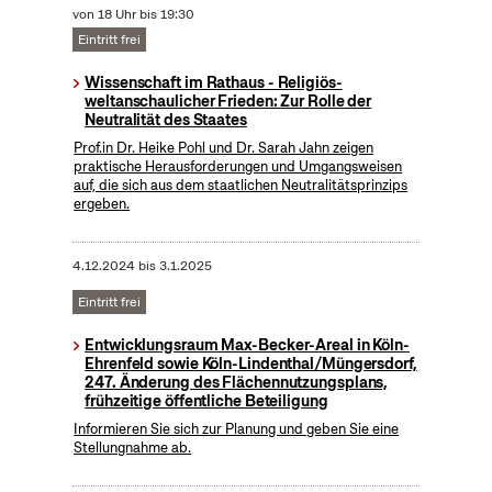
von 18 Uhr bis 19:30
Eintritt frei
Wissenschaft im Rathaus - Religiös-
weltanschaulicher Frieden: Zur Rolle der
Neutralität des Staates
Prof.in Dr. Heike Pohl und Dr. Sarah Jahn zeigen
praktische Herausforderungen und Umgangsweisen
auf, die sich aus dem staatlichen Neutralitätsprinzips
ergeben.
4.12.2024
bis
3.1.2025
Eintritt frei
Entwicklungsraum Max-Becker-Areal in Köln-
Ehrenfeld sowie Köln-Lindenthal/Müngersdorf,
247. Änderung des Flächennutzungsplans,
frühzeitige öffentliche Beteiligung
Informieren Sie sich zur Planung und geben Sie eine
Stellungnahme ab.