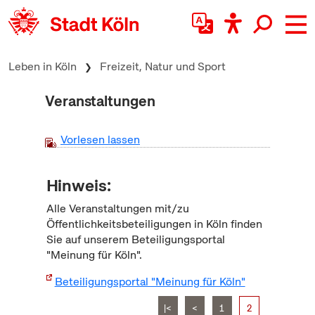
zum Inhalt springen
Leben in Köln
Freizeit, Natur und Sport
Veranstaltungen
Vorlesen lassen
Hinweis:
Alle Veranstaltungen mit/zu
Öffentlichkeitsbeteiligungen in Köln finden
Sie auf unserem Beteiligungsportal
"Meinung für Köln".
Beteiligungsportal "Meinung für Köln"
|<
<
1
2