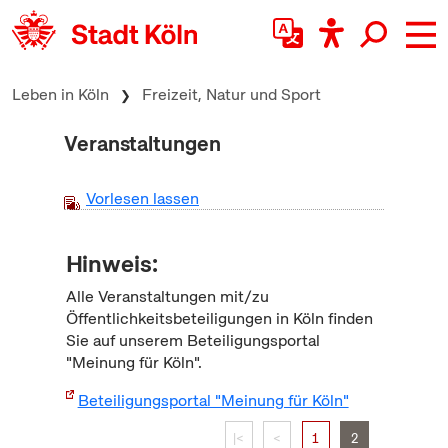
zum Inhalt springen
Leben in Köln
Freizeit, Natur und Sport
Veranstaltungen
Vorlesen lassen
Hinweis:
Alle Veranstaltungen mit/zu
Öffentlichkeitsbeteiligungen in Köln finden
Sie auf unserem Beteiligungsportal
"Meinung für Köln".
Beteiligungsportal "Meinung für Köln"
|<
<
1
2