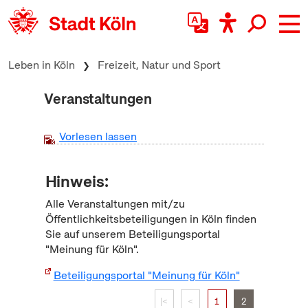
zum Inhalt springen
Leben in Köln
Freizeit, Natur und Sport
Veranstaltungen
Vorlesen lassen
Hinweis:
Alle Veranstaltungen mit/zu
Öffentlichkeitsbeteiligungen in Köln finden
Sie auf unserem Beteiligungsportal
"Meinung für Köln".
Beteiligungsportal "Meinung für Köln"
|<
<
1
2