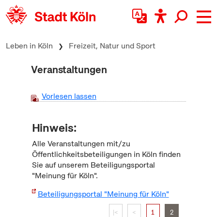
zum Inhalt springen
Leben in Köln
Freizeit, Natur und Sport
Veranstaltungen
Vorlesen lassen
Hinweis:
Alle Veranstaltungen mit/zu
Öffentlichkeitsbeteiligungen in Köln finden
Sie auf unserem Beteiligungsportal
"Meinung für Köln".
Beteiligungsportal "Meinung für Köln"
|<
<
1
2