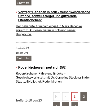
Eintritt frei
Vortrag "Tierleben in Köln – verschwenderische
Sittiche, schwule Vögel und glitzernde
Ofenfischchen"
Der bekannte Kriminalbiologe Dr. Mark Benecke
spricht zu kuriosen Tieren in Köln und seiner
Umgebung.
4.12.2024
18:30 Uhr
Eintritt frei
Rodenkirchen erinnert sich (58)
Rodenkirchener Fähre und Brücke –
Geschichtswerkstatt mit Dr. Cornelius Steckner in der
Stadtteilbibliothek Rodenkirchen
|<
<
1
2
Treffer 1–10 von 23