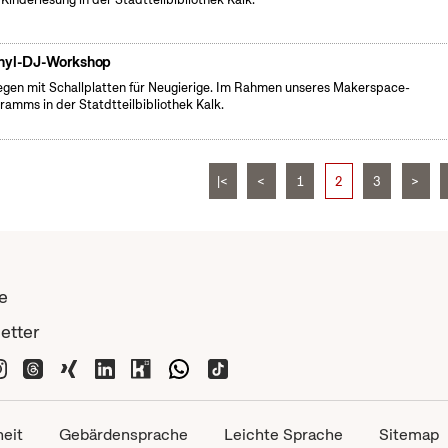
nyl-DJ-Workshop
egen mit Schallplatten für Neugierige. Im Rahmen unseres Makerspace-
ramms in der Statdtteilbibliothek Kalk.
|<
<
1
2
3
>
e
etter
heit
Gebärdensprache
Leichte Sprache
Sitemap