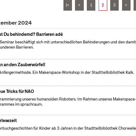
|<
<
1
2
3
>
ezember 2024
st Du behindernd? Barrieren adé
Seminar beschäftigt sich mit unterschiedlichen Behinderungen und den dami
undenen Barrieren.
n an den Zauberwürfel!
Anfängermethode. Ein Makerspace-Workshop in der Stadtteilbibliothek Kalk.
ue Tricks für NAO
rammierung unseres humanoiden Roboters. Im Rahmen unseres Makerspace
rammes im sprachraum.
rlesezeit
erbuchgeschichten für Kinder ab 3 Jahren in der Stadtteilbibliothek Chorweile