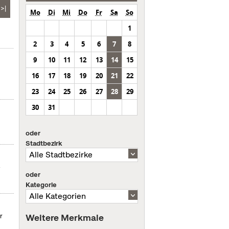
>|
Mo
Di
Mi
Do
Fr
Sa
So
1
2
3
4
5
6
7
8
9
10
11
12
13
14
15
t
16
17
18
19
20
21
22
23
24
25
26
27
28
29
30
31
oder
Stadtbezirk
-
oder
Kategorie
Weitere Merkmale
r