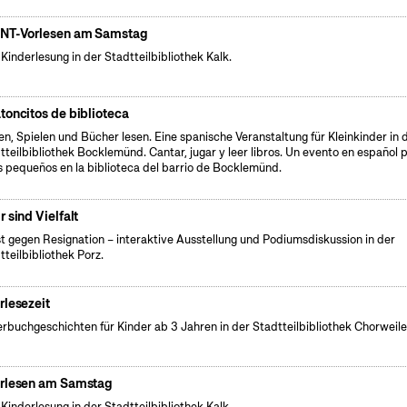
NT-Vorlesen am Samstag
 Kinderlesung in der Stadtteilbibliothek Kalk.
toncitos de biblioteca
en, Spielen und Bücher lesen. Eine spanische Veranstaltung für Kleinkinder in 
tteilbibliothek Bocklemünd. Cantar, jugar y leer libros. Un evento en español 
s pequeños en la biblioteca del barrio de Bocklemünd.
r sind Vielfalt
t gegen Resignation – interaktive Ausstellung und Podiumsdiskussion in der
tteilbibliothek Porz.
rlesezeit
erbuchgeschichten für Kinder ab 3 Jahren in der Stadtteilbibliothek Chorweile
rlesen am Samstag
 Kinderlesung in der Stadtteilbibliothek Kalk.