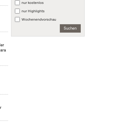
nur kostenlos
nur Highlights
Wochenendvorschau
Suchen
der
para
r