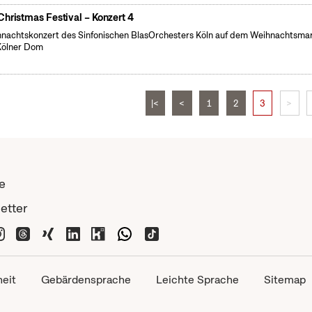
Christmas Festival – Konzert 4
nachtskonzert des Sinfonischen BlasOrchesters Köln auf dem Weihnachtsma
Kölner Dom
|<
<
1
2
3
>
e
etter
heit
Gebärdensprache
Leichte Sprache
Sitemap