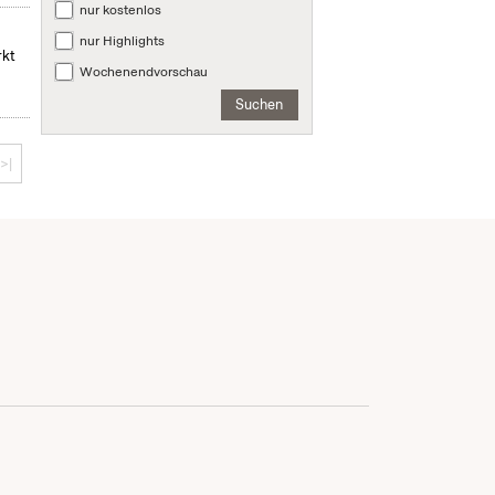
nur kostenlos
nur Highlights
rkt
Wochenendvorschau
Suchen
>|