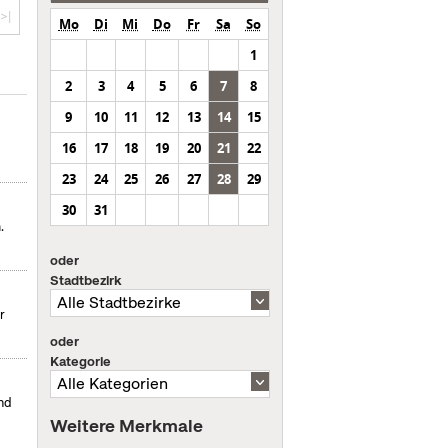
>|
Mo
Di
Mi
Do
Fr
Sa
So
1
2
3
4
5
6
7
8
9
10
11
12
13
14
15
16
17
18
19
20
21
22
23
24
25
26
27
28
29
30
31
.
oder
Stadtbezirk
r
oder
Kategorie
nd
Weitere Merkmale