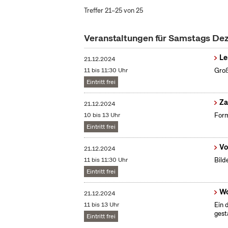
Treffer 21–25 von 25
Veranstaltungen für Samstags D
Le
21.12.2024
11 bis 11:30 Uhr
Groß
Eintritt frei
​Z
21.12.2024
10 bis 13 Uhr
Form
Eintritt frei
Vo
21.12.2024
11 bis 11:30 Uhr
Bild
Eintritt frei
Wo
21.12.2024
11 bis 13 Uhr
Ein 
gest
Eintritt frei