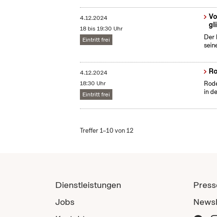
Vo
4.12.2024
gl
18 bis 19:30 Uhr
Der 
Eintritt frei
sein
Ro
4.12.2024
18:30 Uhr
Rode
in d
Eintritt frei
Treffer 1–10 von 12
Dienstleistungen
Press
Jobs
Newsl