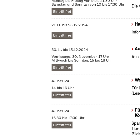
Montag bis Freitag von 9 bis 21:30 Uhr
Samstag und Sonntag von 10 bis 17:30 Uhr
Die 
Eintritt frei
Ha
21.11.
bis
23.12.2024
Info
Eintritt frei
Au
30.11.
bis
15.12.2024
Vernissage: 30. November, 17 Uhr
Auss
Mittwoch bis Sonntag, 15 bis 18 Uhr
Eintritt frei
Wo
4.12.2024
14 bis 16 Uhr
Für 
(Les
Eintritt frei
Fü
4.12.2024
Kö
16:30 bis 17:30 Uhr
Span
Eintritt frei
Tier
Bild