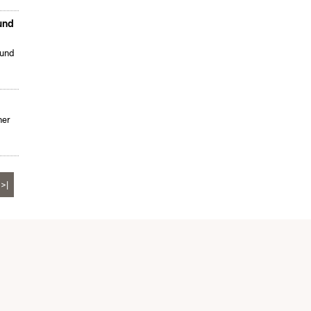
und
 und
ner
>|