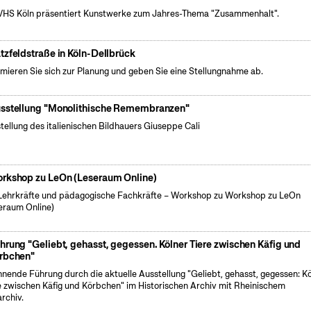
VHS Köln präsentiert Kunstwerke zum Jahres-Thema "Zusammenhalt".
tzfeldstraße in Köln-Dellbrück
rmieren Sie sich zur Planung und geben Sie eine Stellungnahme ab.
sstellung "Monolithische Remembranzen"
tellung des italienischen Bildhauers Giuseppe Cali
rkshop zu LeOn (Leseraum Online)
Lehrkräfte und pädagogische Fachkräfte – Workshop zu Workshop zu LeOn
eraum Online)
hrung "Geliebt, gehasst, gegessen. Kölner Tiere zwischen Käfig und
rbchen"
nende Führung durch die aktuelle Ausstellung "Geliebt, gehasst, gegessen: K
e zwischen Käfig und Körbchen" im Historischen Archiv mit Rheinischem
archiv.