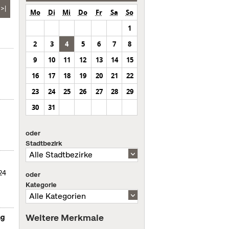
>|
Mo
Di
Mi
Do
Fr
Sa
So
1
2
3
4
5
6
7
8
9
10
11
12
13
14
15
16
17
18
19
20
21
22
23
24
25
26
27
28
29
30
31
oder
Stadtbezirk
024
oder
Kategorie
Weitere Merkmale
ng