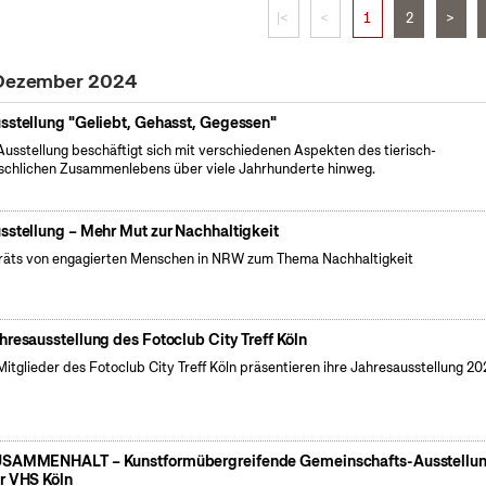
|<
<
1
2
>
. Dezember 2024
sstellung "Geliebt, Gehasst, Gegessen"
Ausstellung beschäftigt sich mit verschiedenen Aspekten des tierisch-
chlichen Zusammenlebens über viele Jahrhunderte hinweg.
sstellung – Mehr Mut zur Nachhaltigkeit
räts von engagierten Menschen in NRW zum Thema Nachhaltigkeit
hresausstellung des Fotoclub City Treff Köln
Mitglieder des Fotoclub City Treff Köln präsentieren ihre Jahresausstellung 2
SAMMENHALT – Kunstformübergreifende Gemeinschafts-Ausstellu
r VHS Köln