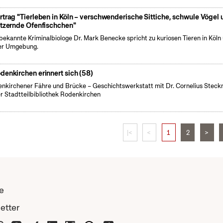
rtrag "Tierleben in Köln – verschwenderische Sittiche, schwule Vögel 
itzernde Ofenfischchen"
bekannte Kriminalbiologe Dr. Mark Benecke spricht zu kuriosen Tieren in Köln
er Umgebung.
denkirchen erinnert sich (58)
nkirchener Fähre und Brücke – Geschichtswerkstatt mit Dr. Cornelius Steck
er Stadtteilbibliothek Rodenkirchen
|<
<
1
2
>
e
etter