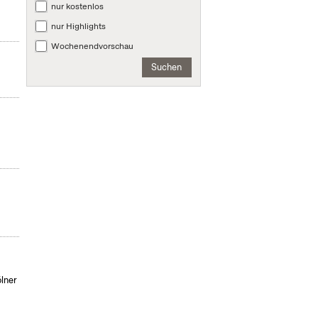
nur kostenlos
nur Highlights
Wochenendvorschau
Suchen
ölner