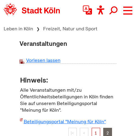
zum Inhalt springen
Leben in Köln
Freizeit, Natur und Sport
Veranstaltungen
Vorlesen lassen
Hinweis:
Alle Veranstaltungen mit/zu
Öffentlichkeitsbeteiligungen in Köln finden
Sie auf unserem Beteiligungsportal
"Meinung für Köln".
Beteiligungsportal "Meinung für Köln"
|<
<
1
2