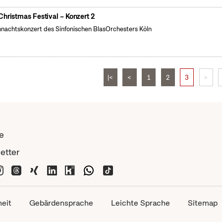
Christmas Festival – Konzert 2
nachtskonzert des Sinfonischen BlasOrchesters Köln
|<
<
1
2
3
>
e
etter
heit
Gebärdensprache
Leichte Sprache
Sitemap