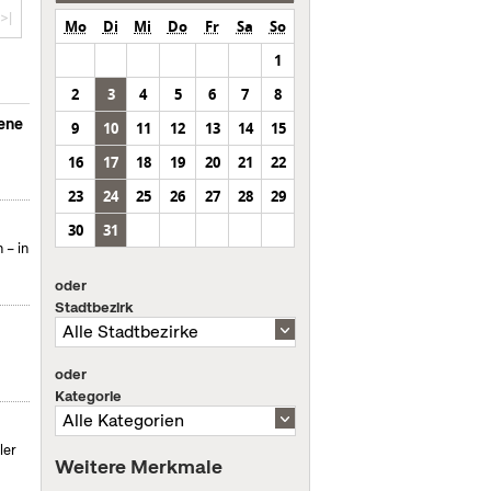
>|
Mo
Di
Mi
Do
Fr
Sa
So
1
2
3
4
5
6
7
8
sene
9
10
11
12
13
14
15
16
17
18
19
20
21
22
23
24
25
26
27
28
29
30
31
 – in
oder
Stadtbezirk
oder
Kategorie
ler
Weitere Merkmale