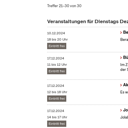
Treffer 21–30 von 30
Veranstaltungen für Dienstags D
Be
10.12.2024
18 bis 20 Uhr
Bera
Eintritt frei
Bü
17.12.2024
11 bis 12 Uhr
Im Z
der 
Eintritt frei
Ak
17.12.2024
12 bis 18 Uhr
Es w
Eintritt frei
Jo
17.12.2024
14 bis 17 Uhr
Jola
Eintritt frei