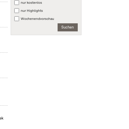
nur kostenlos
nur Highlights
Wochenendvorschau
Suchen
hek