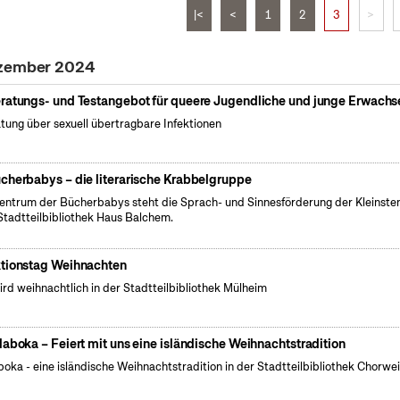
|<
<
1
2
3
>
ezember 2024
ratungs- und Testangebot für queere Jugendliche und junge Erwach
tung über sexuell übertragbare Infektionen
cherbabys – die literarische Krabbelgruppe
entrum der Bücherbabys steht die Sprach- und Sinnesförderung der Kleinsten
Stadtteilbibliothek Haus Balchem.
tionstag Weihnachten
ird weihnachtlich in der Stadtteilbibliothek Mülheim
laboka – Feiert mit uns eine isländische Weihnachtstradition
boka - eine isländische Weihnachtstradition in der Stadtteilbibliothek Chorwei