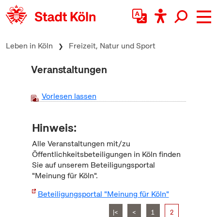
zum Inhalt springen
Leben in Köln
Freizeit, Natur und Sport
Veranstaltungen
Vorlesen lassen
Hinweis:
Alle Veranstaltungen mit/zu
Öffentlichkeitsbeteiligungen in Köln finden
Sie auf unserem Beteiligungsportal
"Meinung für Köln".
Beteiligungsportal "Meinung für Köln"
|<
<
1
2