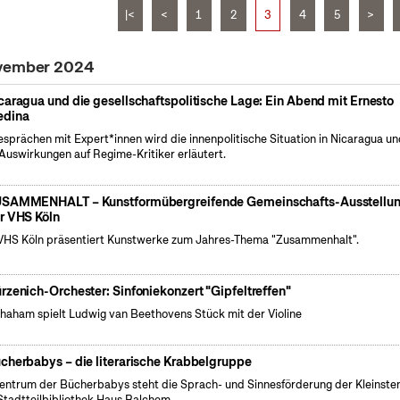
|<
<
1
2
3
4
5
>
ovember 2024
caragua und die gesellschaftspolitische Lage: Ein Abend mit Ernesto
dina
esprächen mit Expert*innen wird die innenpolitische Situation in Nicaragua u
 Auswirkungen auf Regime-Kritiker erläutert.
SAMMENHALT – Kunstformübergreifende Gemeinschafts-Ausstellu
r VHS Köln
VHS Köln präsentiert Kunstwerke zum Jahres-Thema "Zusammenhalt".
rzenich-Orchester: Sinfoniekonzert "Gipfeltreffen"
Shaham spielt Ludwig van Beethovens Stück mit der Violine
cherbabys – die literarische Krabbelgruppe
entrum der Bücherbabys steht die Sprach- und Sinnesförderung der Kleinsten
Stadtteilbibliothek Haus Balchem