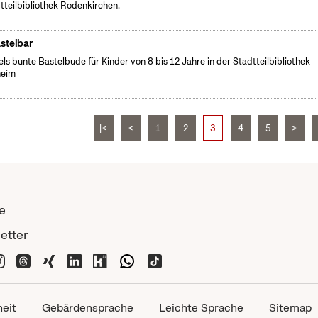
tteilbibliothek Rodenkirchen.
stelbar
els bunte Bastelbude für Kinder von 8 bis 12 Jahre in der Stadtteilbibliothek
heim
|<
<
1
2
3
4
5
>
e
etter
heit
Gebärdensprache
Leichte Sprache
Sitemap