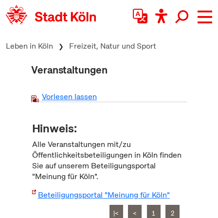
zum Inhalt springen
Leben in Köln
Freizeit, Natur und Sport
Veranstaltungen
Vorlesen lassen
Hinweis:
Alle Veranstaltungen mit/zu
Öffentlichkeitsbeteiligungen in Köln finden
Sie auf unserem Beteiligungsportal
"Meinung für Köln".
Beteiligungsportal "Meinung für Köln"
|<
<
1
2