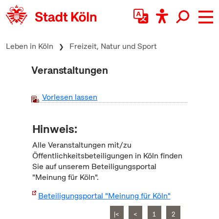
zum Inhalt springen
Leben in Köln
Freizeit, Natur und Sport
Veranstaltungen
Vorlesen lassen
Hinweis:
Alle Veranstaltungen mit/zu
Öffentlichkeitsbeteiligungen in Köln finden
Sie auf unserem Beteiligungsportal
"Meinung für Köln".
Beteiligungsportal "Meinung für Köln"
|<
<
1
2