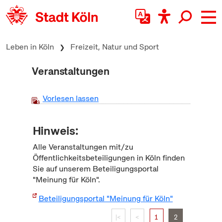
zum Inhalt springen
Leben in Köln
Freizeit, Natur und Sport
Veranstaltungen
Vorlesen lassen
Hinweis:
Alle Veranstaltungen mit/zu
Öffentlichkeitsbeteiligungen in Köln finden
Sie auf unserem Beteiligungsportal
"Meinung für Köln".
Beteiligungsportal "Meinung für Köln"
|<
<
1
2