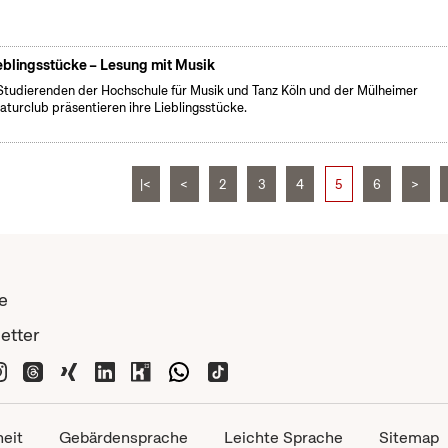
eblingsstücke – Lesung mit Musik
Studierenden der Hochschule für Musik und Tanz Köln und der Mülheimer
raturclub präsentieren ihre Lieblingsstücke.
|<
<
2
3
4
5
6
>
e
etter
heit
Gebärdensprache
Leichte Sprache
Sitemap