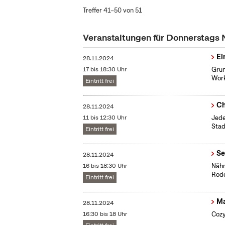
Treffer 41–50 von 51
Veranstaltungen für Donnerstags
Ei
28.11.2024
17 bis 18:30 Uhr
Grun
Work
Eintritt frei
Ch
28.11.2024
11 bis 12:30 Uhr
Jede
Stad
Eintritt frei
Se
28.11.2024
16 bis 18:30 Uhr
Nähm
Rode
Eintritt frei
Ma
28.11.2024
16:30 bis 18 Uhr
Cozy