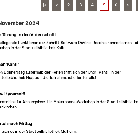
|<
<
2
3
4
5
6
>
 November 2024
nführung in den Videoschnitt
dlegende Funktionen der Schnitt-Software DaVinci Resolve kennenlernen - e
shop in der Stadtteilbibliothek Kalk
or "Kanti"
n Donnerstag außerhalb der Ferien trifft sich der Chor "Kanti" in der
tteilbibliothek Nippes – die Teilnahme ist offen für alle!
w it yourself!
aschine für Ahnungslose. Ein Makerspace-Workshop in der Stadtteilbiblioth
nkirchen.
tch nach Mittag
 Games in der Stadtteilbibliothek Mülheim.