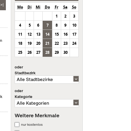
>|
Mo
Di
Mi
Do
Fr
Sa
So
1
2
3
4
5
6
7
8
9
10
11
12
13
14
15
16
17
in
18
19
20
21
22
23
24
25
26
27
28
29
30
oder
Stadtbezirk
oder
Kategorie
ek
Weitere Merkmale
nur kostenlos