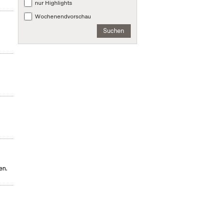
nur Highlights
Wochenendvorschau
Suchen
en.