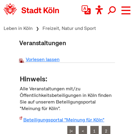
zum Inhalt springen
Leben in Köln
Freizeit, Natur und Sport
Veranstaltungen
Vorlesen lassen
Hinweis:
Alle Veranstaltungen mit/zu
Öffentlichkeitsbeteiligungen in Köln finden
Sie auf unserem Beteiligungsportal
"Meinung für Köln".
Beteiligungsportal "Meinung für Köln"
|<
<
1
2