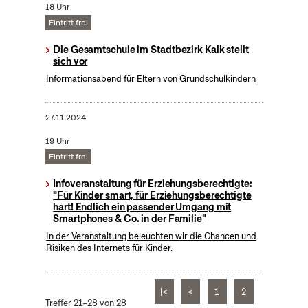
18 Uhr
Eintritt frei
Die Gesamtschule im Stadtbezirk Kalk stellt
sich vor
Informationsabend für Eltern von Grundschulkindern
27.11.2024
19 Uhr
Eintritt frei
Infoveranstaltung für Erziehungsberechtigte:
"Für Kinder smart, für Erziehungsberechtigte
hart! Endlich ein passender Umgang mit
Smartphones & Co. in der Familie"
In der Veranstaltung beleuchten wir die Chancen und
Risiken des Internets für Kinder.
|<
<
1
2
Treffer 21–28 von 28