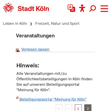
zum Inhalt springen
Leben in Köln
Freizeit, Natur und Sport
Veranstaltungen
Vorlesen lassen
Hinweis:
Alle Veranstaltungen mit/zu
Öffentlichkeitsbeteiligungen in Köln finden
Sie auf unserem Beteiligungsportal
"Meinung für Köln".
Beteiligungsportal "Meinung für Köln"
|<
<
1
2