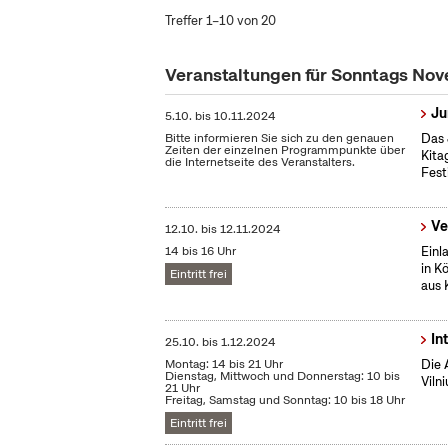
Treffer 1–10 von 20
Veranstaltungen für Sonntags No
Ju
5.10.
bis
10.11.2024
Bitte informieren Sie sich zu den genauen
Das 
Zeiten der einzelnen Programmpunkte über
Kita
die Internetseite des Veranstalters.
Fest
Ve
12.10.
bis
12.11.2024
14 bis 16 Uhr
Einl
in K
Eintritt frei
aus 
In
25.10.
bis
1.12.2024
Montag: 14 bis 21 Uhr
Die 
Dienstag, Mittwoch und Donnerstag: 10 bis
Vilni
21 Uhr
Freitag, Samstag und Sonntag: 10 bis 18 Uhr
Eintritt frei