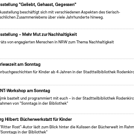
sstellung "Geliebt, Gehasst, Gegessen"
Ausstellung beschäftigt sich mit verschiedenen Aspekten des tierisch-
chlichen Zusammenlebens über viele Jahrhunderte hinweg.
sstellung – Mehr Mut zur Nachhaltigkeit
räts von engagierten Menschen in NRW zum Thema Nachhaltigkeit
rlesezeit am Sonntag
erbuchgeschichten für Kinder ab 4 Jahren in der Stadtteilbibliothek Rodenkir
NT-Workshop am Sonntag
fjmk bastelt und programmiert mit euch – in der Stadtteilbibliothek Rodenkir
ahmen von "Sonntags in der Bibliothek"
rg Hilbert: Bücherwerkstatt für Kinder
"Ritter Rost"-Autor lädt zum Blick hinter die Kulissen der Bücherwelt im Rah
"Sonntags in der Bibliothek"