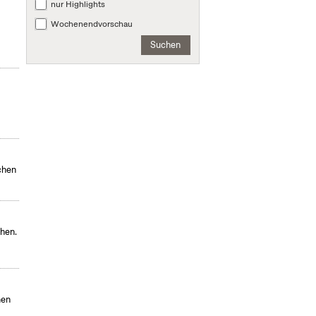
nur Highlights
Wochenendvorschau
Suchen
chen
chen.
men