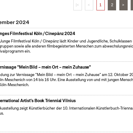
|<
<
1
2
>
vember 2024
nges Filmfestival Köln / Cinepänz 2024
Junge Filmfestival Köln / Cinepänz lädt Kinder und Jugendliche, Schulklassen
gruppen sowie alle anderen filmbegeisterten Menschen zum abwechslungsrei
ivalprogramm ein.
rnissage "Mein Bild – mein Ort – mein Zuhause"
adung zur Vernissage "Mein Bild – mein Ort – mein Zuhause" am 12. Oktober 2
öln-Meschenich von 14 bis 16 Uhr. Eine Ausstellung von und mit jungen Mensc
Köln-Meschenich.
ternational Artist's Book Triennial Vilnius
Ausstellung zeigt Künstlerbücher der 10. Internationalen Künstlerbuch-Triennal
us.