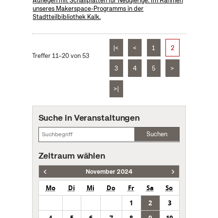
Auflegen mit Schallplatten für Neugierige. Im Rahmen
unseres Makerspace-Programms in der
Stadtteilbibliothek Kalk.
|<
<
1
2
Treffer 11–20 von 53
3
4
5
>
>|
Suche in Veranstaltungen
Suchen
Zeitraum wählen
November 2024
Mo
Di
Mi
Do
Fr
Sa
So
1
2
3
4
5
6
7
8
9
10