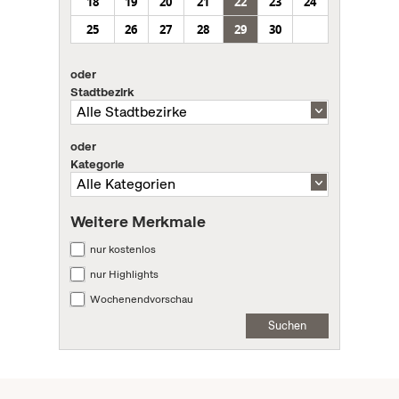
18
19
20
21
22
23
24
25
26
27
28
29
30
oder
Stadtbezirk
oder
Kategorie
Weitere Merkmale
nur kostenlos
nur Highlights
Wochenendvorschau
Suchen