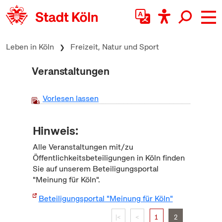
zum Inhalt springen
Leben in Köln
Freizeit, Natur und Sport
Veranstaltungen
Vorlesen lassen
Hinweis:
Alle Veranstaltungen mit/zu
Öffentlichkeitsbeteiligungen in Köln finden
Sie auf unserem Beteiligungsportal
"Meinung für Köln".
Beteiligungsportal "Meinung für Köln"
|<
<
1
2