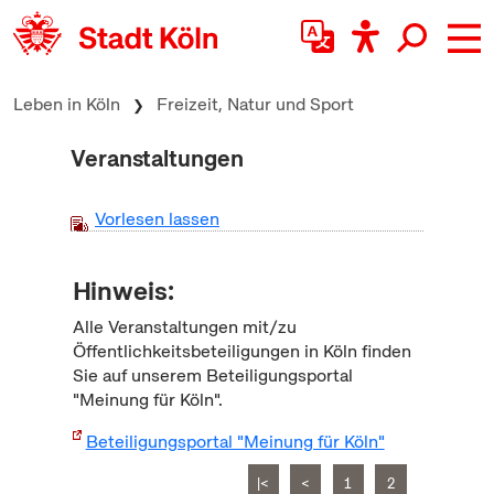
zum Inhalt springen
Leben in Köln
Freizeit, Natur und Sport
Veranstaltungen
Vorlesen lassen
Hinweis:
Alle Veranstaltungen mit/zu
Öffentlichkeitsbeteiligungen in Köln finden
Sie auf unserem Beteiligungsportal
"Meinung für Köln".
Beteiligungsportal "Meinung für Köln"
|<
<
1
2