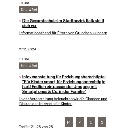
18 Uhr
Eintritt frei
Die Gesamtschule im Stadtbezirk Kalk stellt
sich vor
Informationsabend für Eltern von Grundschulkindern
27.11.2024
19 Uhr
Eintritt frei
Infoveranstaltung für Erziehungsberechtigte:
"Für Kinder smart, für Erziehungsberechtigte
hart! Endlich ein passender Umgang mit
Smartphones & Co. in der Familie"
In der Veranstaltung beleuchten wir die Chancen und
Risiken des Internets für Kinder.
|<
<
1
2
Treffer 21–28 von 28