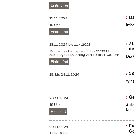
Eintritt frei
Da
13.11.2024
19 Uhr
Info
Eintritt frei
ZU
13.11.2024
bis
11.4.2025
de
Montag bis Freitag von 9 bis 21:30 Uhr
Samstag und Sonntag von 10 bis 17:30 Uhr
Die 
Eintritt frei
18
19.
bis
24.11.2024
Wir 
Ge
20.11.2024
19 Uhr
Auto
Kult
Highlight
Fa
20.11.2024
Co
9 bis 16 Uhr