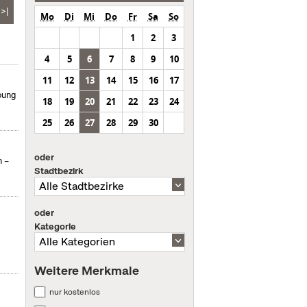
>|
Mo
Di
Mi
Do
Fr
Sa
So
1
2
3
4
5
6
7
8
9
10
11
12
13
14
15
16
17
oung
18
19
20
21
22
23
24
25
26
27
28
29
30
oder
n –
Stadtbezirk
oder
Kategorie
Weitere Merkmale
nur kostenlos