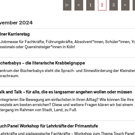
|<
<
1
2
3
>
ovember 2024
lner Karrieretag
 Jobmesse für Fachkräfte, Führungskräfte, Absolvent*innen, Schüler*innen, Y
essionals oder Quereinsteiger*innen in Köln!
cherbabys – die literarische Krabbelgruppe
entrum der Bücherbabys steht die Sprach- und Sinnesförderung der Kleinste
prachraum.
lk and Talk – für alle, die es langsamer angehen wollen oder müssen
integrieren Sie Bewegung am einfachsten in Ihren Alltag? Wie können Sie Ihre
essziele am besten erreichen? Diese und weitere Fragen klären wir bei einem
iergang im Rahmen von Stadt, Land, zu Fuß.
uch Panel Workshop für Lehrkräfte der Primarstufe
Lehrkräfte und pädagogische Fachkräfte – Workshop zum Thema Touch Panel