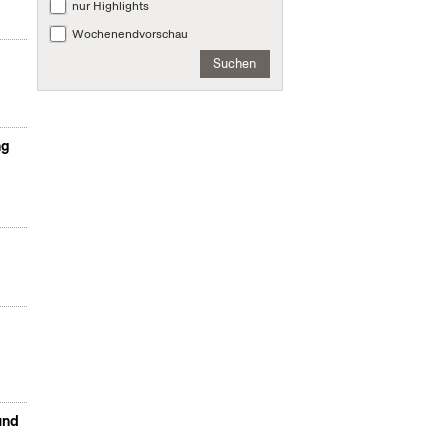
nur Highlights
Wochenendvorschau
Suchen
ng
und