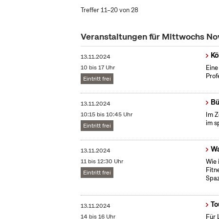
Treffer 11–20 von 28
Veranstaltungen für Mittwochs N
Kö
13.11.2024
10 bis 17 Uhr
Eine
Prof
Eintritt frei
Bü
13.11.2024
10:15 bis 10:45 Uhr
Im Z
im s
Eintritt frei
Wa
13.11.2024
11 bis 12:30 Uhr
Wie 
Fitn
Eintritt frei
Spaz
To
13.11.2024
14 bis 16 Uhr
Für 