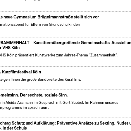
s neue Gymnasium Brügelmannstraße stellt sich vor
rmationsabend für Eltern von Grundschulkindern
SAMMENHALT – Kunstformübergreifende Gemeinschafts-Ausstellu
r VHS Köln
VHS Köln präsentiert Kunstwerke zum Jahres-Thema "Zusammenhalt".
. Kurzfilmfestival Köln
zeigen Ihnen die große Bandbreite des Kurzfilms.
meinsinn. Der sechste, soziale Sinn.
rin Aleida Assmann im Gespräch mit Gert Scobel. Im Rahmen unseres
urprogramms im sprachraum.
chtag Schutz und Aufklärung: Präventive Ansätze zu Sexting, Nudes 
. in der Schule