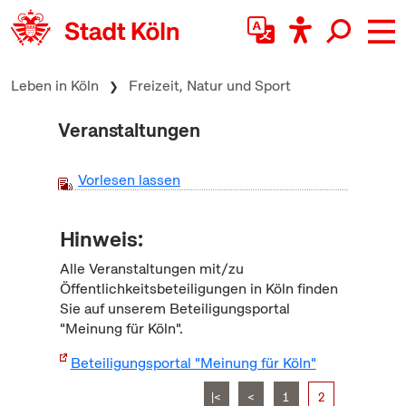
zum Inhalt springen
Leben in Köln
Freizeit, Natur und Sport
Veranstaltungen
Vorlesen lassen
Hinweis:
Alle Veranstaltungen mit/zu
Öffentlichkeitsbeteiligungen in Köln finden
Sie auf unserem Beteiligungsportal
"Meinung für Köln".
Beteiligungsportal "Meinung für Köln"
|<
<
1
2