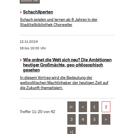
Eintritt frei
SchachXperten
Schach spielen und lernen ab 8 Jahren in der
Stadtteilbibliothek Chorweiler
12.11.2024
18 bis 19:30 Uhr
Wie ordnet die Welt sich neu? Die Ambitionen
heutiger Großmächte, geo-philosophisch
gesehen
In diesem Vortrag wird die Bedeutung der
weltpolitischen Machtinhaber der heutigen Zeit auf
die Zukunft thematisiert.
|<
<
1
2
Treffer 11–20 von 42
3
4
5
>
>|