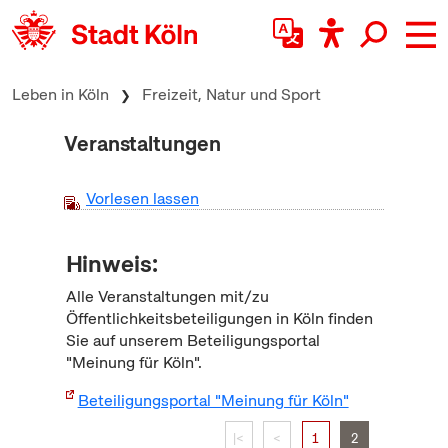
zum Inhalt springen
Leben in Köln
Freizeit, Natur und Sport
Veranstaltungen
Vorlesen lassen
Hinweis:
Alle Veranstaltungen mit/zu
Öffentlichkeitsbeteiligungen in Köln finden
Sie auf unserem Beteiligungsportal
"Meinung für Köln".
Beteiligungsportal "Meinung für Köln"
|<
<
1
2