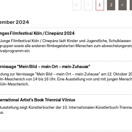
|<
<
1
2
>
vember 2024
nges Filmfestival Köln / Cinepänz 2024
Junge Filmfestival Köln / Cinepänz lädt Kinder und Jugendliche, Schulklassen
gruppen sowie alle anderen filmbegeisterten Menschen zum abwechslungsrei
ivalprogramm ein.
rnissage "Mein Bild – mein Ort – mein Zuhause"
adung zur Vernissage "Mein Bild – mein Ort – mein Zuhause" am 12. Oktober 2
öln-Meschenich von 14 bis 16 Uhr. Eine Ausstellung von und mit jungen Mensc
Köln-Meschenich.
ternational Artist's Book Triennial Vilnius
Ausstellung zeigt Künstlerbücher der 10. Internationalen Künstlerbuch-Triennal
us.