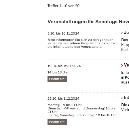
Treffer 1–10 von 20
Veranstaltungen für Sonntags No
Ju
5.10.
bis
10.11.2024
Bitte informieren Sie sich zu den genauen
Das 
Zeiten der einzelnen Programmpunkte über
Kita
die Internetseite des Veranstalters.
Fest
Ve
12.10.
bis
12.11.2024
14 bis 16 Uhr
Einl
in K
Eintritt frei
aus 
In
25.10.
bis
1.12.2024
Montag: 14 bis 21 Uhr
Die 
Dienstag, Mittwoch und Donnerstag: 10 bis
Vilni
21 Uhr
Freitag, Samstag und Sonntag: 10 bis 18 Uhr
Eintritt frei