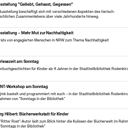
sstellung "Geliebt, Gehasst, Gegessen"
Ausstellung beschäftigt sich mit verschiedenen Aspekten des tierisch-
chlichen Zusammenlebens über viele Jahrhunderte hinweg.
sstellung – Mehr Mut zur Nachhaltigkeit
räts von engagierten Menschen in NRW zum Thema Nachhaltigkeit
rlesezeit am Sonntag
erbuchgeschichten für Kinder ab 4 Jahren in der Stadtteilbibliothek Rodenkir
NT-Workshop am Sonntag
fjmk bastelt und programmiert mit euch – in der Stadtteilbibliothek Rodenkir
ahmen von "Sonntags in der Bibliothek"
rg Hilbert: Bücherwerkstatt für Kinder
"Ritter Rost"-Autor lädt zum Blick hinter die Kulissen der Bücherwelt im Rah
"Sonntags in der Bibliothek"