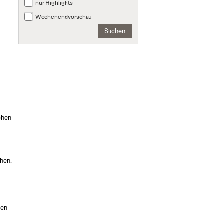
nur Highlights
Wochenendvorschau
Suchen
chen
chen.
men