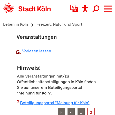
zum Inhalt springen
Leben in Köln
Freizeit, Natur und Sport
Veranstaltungen
Vorlesen lassen
Hinweis:
Alle Veranstaltungen mit/zu
Öffentlichkeitsbeteiligungen in Köln finden
Sie auf unserem Beteiligungsportal
"Meinung für Köln".
Beteiligungsportal "Meinung für Köln"
|<
<
1
2