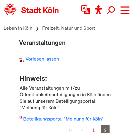
zum Inhalt springen
Leben in Köln
Freizeit, Natur und Sport
Veranstaltungen
Vorlesen lassen
Hinweis:
Alle Veranstaltungen mit/zu
Öffentlichkeitsbeteiligungen in Köln finden
Sie auf unserem Beteiligungsportal
"Meinung für Köln".
Beteiligungsportal "Meinung für Köln"
|<
<
1
2