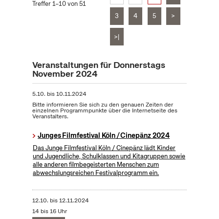
Treffer 1–10 von 51
3
4
5
>
>|
Veranstaltungen für Donnerstags
November 2024
5.10.
bis
10.11.2024
Bitte informieren Sie sich zu den genauen Zeiten der
einzelnen Programmpunkte über die Internetseite des
Veranstalters.
Junges Filmfestival Köln / Cinepänz 2024
Das Junge Filmfestival Köln / Cinepänz lädt Kinder
und Jugendliche, Schulklassen und Kitagruppen sowie
alle anderen filmbegeisterten Menschen zum
abwechslungsreichen Festivalprogramm ein.
12.10.
bis
12.11.2024
14 bis 16 Uhr