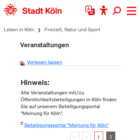
zum Inhalt springen
Leben in Köln
Freizeit, Natur und Sport
Veranstaltungen
Vorlesen lassen
Hinweis:
Alle Veranstaltungen mit/zu
Öffentlichkeitsbeteiligungen in Köln finden
Sie auf unserem Beteiligungsportal
"Meinung für Köln".
Beteiligungsportal "Meinung für Köln"
|<
<
1
2