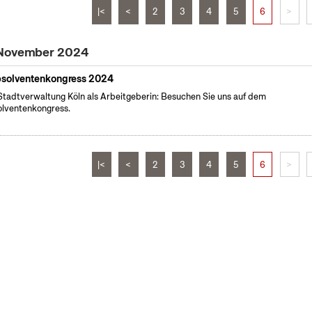
|<
<
2
3
4
5
6
>
 November 2024
solventenkongress 2024
Stadtverwaltung Köln als Arbeitgeberin: Besuchen Sie uns auf dem
lventenkongress.
|<
<
2
3
4
5
6
>