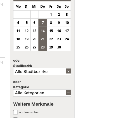
>|
Mo
Di
Mi
Do
Fr
Sa
So
1
2
3
4
5
6
7
8
9
10
11
12
13
14
15
16
17
18
19
20
21
22
23
24
25
26
27
28
29
30
oder
>|
Stadtbezirk
oder
Kategorie
Weitere Merkmale
nur kostenlos