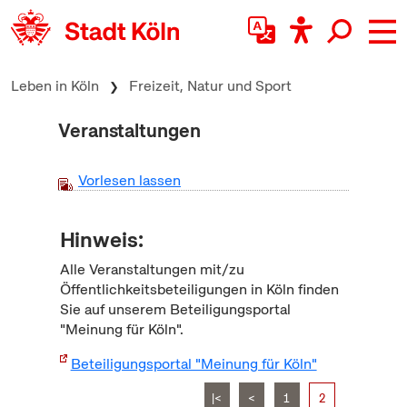
zum Inhalt springen
Leben in Köln
Freizeit, Natur und Sport
Veranstaltungen
Vorlesen lassen
Hinweis:
Alle Veranstaltungen mit/zu
Öffentlichkeitsbeteiligungen in Köln finden
Sie auf unserem Beteiligungsportal
"Meinung für Köln".
Beteiligungsportal "Meinung für Köln"
|<
<
1
2