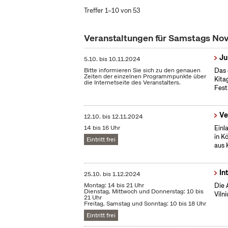
Treffer 1–10 von 53
Veranstaltungen für Samstags N
Ju
5.10.
bis
10.11.2024
Bitte informieren Sie sich zu den genauen
Das 
Zeiten der einzelnen Programmpunkte über
Kita
die Internetseite des Veranstalters.
Fest
Ve
12.10.
bis
12.11.2024
14 bis 16 Uhr
Einl
in K
Eintritt frei
aus 
In
25.10.
bis
1.12.2024
Montag: 14 bis 21 Uhr
Die 
Dienstag, Mittwoch und Donnerstag: 10 bis
Vilni
21 Uhr
Freitag, Samstag und Sonntag: 10 bis 18 Uhr
Eintritt frei