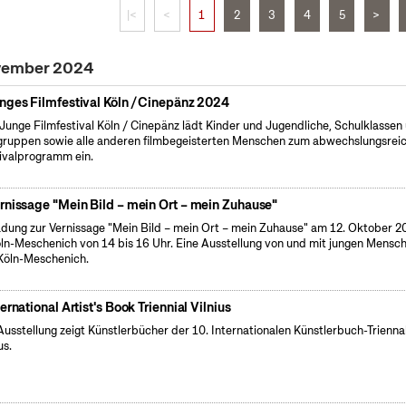
|<
<
1
2
3
4
5
>
ovember 2024
nges Filmfestival Köln / Cinepänz 2024
Junge Filmfestival Köln / Cinepänz lädt Kinder und Jugendliche, Schulklassen
gruppen sowie alle anderen filmbegeisterten Menschen zum abwechslungsrei
ivalprogramm ein.
rnissage "Mein Bild – mein Ort – mein Zuhause"
adung zur Vernissage "Mein Bild – mein Ort – mein Zuhause" am 12. Oktober 2
öln-Meschenich von 14 bis 16 Uhr. Eine Ausstellung von und mit jungen Mensc
Köln-Meschenich.
ternational Artist's Book Triennial Vilnius
Ausstellung zeigt Künstlerbücher der 10. Internationalen Künstlerbuch-Triennal
us.