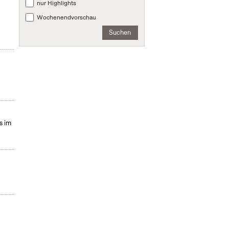
nur Highlights
Wochenendvorschau
Suchen
s im