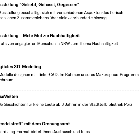
sstellung "Geliebt, Gehasst, Gegessen"
Ausstellung beschäftigt sich mit verschiedenen Aspekten des tierisch-
chlichen Zusammenlebens über viele Jahrhunderte hinweg.
sstellung – Mehr Mut zur Nachhaltigkeit
räts von engagierten Menschen in NRW zum Thema Nachhaltigkeit
gitales 3D-Modeling
odelle designen mit TinkerCAD. Im Rahmen unseres Makerspace-Programm
chraum.
seWelten
e Geschichten für kleine Leute ab 3 Jahren in der Stadtteilbibliothek Porz
eedelstreff" mit dem Ordnungsamt
erdialog-Format bietet Ihnen Austausch und Infos