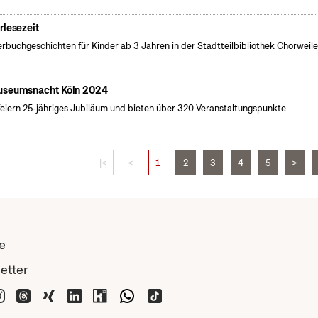
rlesezeit
erbuchgeschichten für Kinder ab 3 Jahren in der Stadtteilbibliothek Chorweile
seumsnacht Köln 2024
feiern 25-jähriges Jubiläum und bieten über 320 Veranstaltungspunkte
|<
<
1
2
3
4
5
>
e
etter