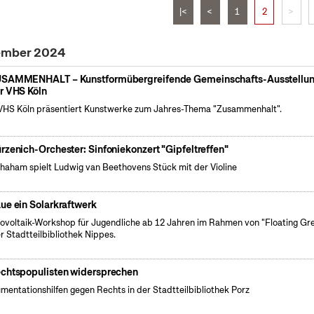
|<
<
1
2
>
vember 2024
SAMMENHALT – Kunstformübergreifende Gemeinschafts-Ausstellu
r VHS Köln
VHS Köln präsentiert Kunstwerke zum Jahres-Thema "Zusammenhalt".
rzenich-Orchester: Sinfoniekonzert "Gipfeltreffen"
Shaham spielt Ludwig van Beethovens Stück mit der Violine
ue ein Solarkraftwerk
tovoltaik-Workshop für Jugendliche ab 12 Jahren im Rahmen von "Floating Gr
er Stadtteilbibliothek Nippes.
chtspopulisten widersprechen
mentationshilfen gegen Rechts in der Stadtteilbibliothek Porz