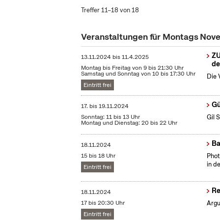
Treffer 11–18 von 18
Veranstaltungen für Montags No
ZU
13.11.2024
bis
11.4.2025
de
Montag bis Freitag von 9 bis 21:30 Uhr
Samstag und Sonntag von 10 bis 17:30 Uhr
Die 
Eintritt frei
Gü
17.
bis
19.11.2024
Sonntag: 11 bis 13 Uhr
Gil 
Montag und Dienstag: 20 bis 22 Uhr
Ba
18.11.2024
15 bis 18 Uhr
​Pho
in d
Eintritt frei
Re
18.11.2024
17 bis 20:30 Uhr
Argu
Eintritt frei