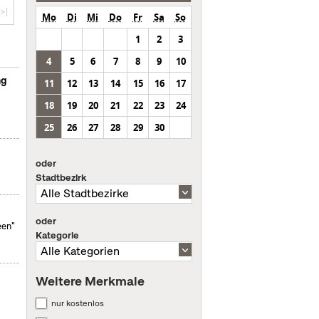
>|
Mo
Di
Mi
Do
Fr
Sa
So
1
2
3
4
5
6
7
8
9
10
ng
11
12
13
14
15
16
17
18
19
20
21
22
23
24
25
26
27
28
29
30
oder
Stadtbezirk
oder
een"
Kategorie
Weitere Merkmale
nur kostenlos