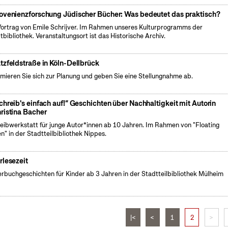
ovenienzforschung Jüdischer Bücher: Was bedeutet das praktisch?
Vortrag von Emile Schrijver. Im Rahmen unseres Kulturprogramms der
tbibliothek. Veranstaltungsort ist das Historische Archiv.
tzfeldstraße in Köln-Dellbrück
rmieren Sie sich zur Planung und geben Sie eine Stellungnahme ab.
chreib's einfach auf!“ Geschichten über Nachhaltigkeit mit Autorin
ristina Bacher
eibwerkstatt für junge Autor*innen ab 10 Jahren. Im Rahmen von "Floating
n" in der Stadtteilbibliothek Nippes.
rlesezeit
erbuchgeschichten für Kinder ab 3 Jahren in der Stadtteilbibliothek Mülheim
|<
<
1
2
>