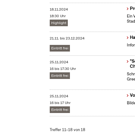
Pr
18.11.2024
18:30 Uhr
Ein 
Stad
Highlight
Ha
21.11.
bis
23.12.2024
Info
Eintritt frei
"S
25.11.2024
Ch
16 bis 17:30 Uhr
Schr
Eintritt frei
Gree
Vo
25.11.2024
16 bis 17 Uhr
Bild
Eintritt frei
Treffer 11–18 von 18