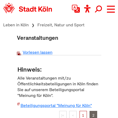
zum Inhalt springen
Leben in Köln
Freizeit, Natur und Sport
Veranstaltungen
Vorlesen lassen
Hinweis:
Alle Veranstaltungen mit/zu
Öffentlichkeitsbeteiligungen in Köln finden
Sie auf unserem Beteiligungsportal
"Meinung für Köln".
Beteiligungsportal "Meinung für Köln"
|<
<
1
2