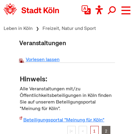
zum Inhalt springen
Leben in Köln
Freizeit, Natur und Sport
Veranstaltungen
Vorlesen lassen
Hinweis:
Alle Veranstaltungen mit/zu
Öffentlichkeitsbeteiligungen in Köln finden
Sie auf unserem Beteiligungsportal
"Meinung für Köln".
Beteiligungsportal "Meinung für Köln"
|<
<
1
2