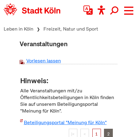
zum Inhalt springen
Leben in Köln
Freizeit, Natur und Sport
Veranstaltungen
Vorlesen lassen
Hinweis:
Alle Veranstaltungen mit/zu
Öffentlichkeitsbeteiligungen in Köln finden
Sie auf unserem Beteiligungsportal
"Meinung für Köln".
Beteiligungsportal "Meinung für Köln"
|<
<
1
2