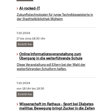
AI-rocked-IT
Zukunftstechnologien für junge Technikbegeisterte in
der Stadtteilbibliothek Mülheim
7.10.2024
17 bis circa 18:30 Uhr
Eintritt frei
Online Informationsveranstaltung zum
Übergang in die weiterführende Schule
Diese Veranstaltung soll Eltern bei der Wahl der
weiterführenden Schulform helfen.
7.10.2024
von 18 Uhr bis 19:30
Eintritt frei
Wissenschaft im Rathaus - Sport bei Diabetes
mellitus: Bewegung bringt Zucker in die Zellen