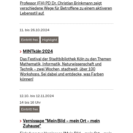
Professor (FH) PD Dr. Christian Brinkmann zeigt
verschiedene Wege für Betroffene zu einem aktiveren
Lebensstil auf.
11.
bis
26.10.2024
Eintritt frei
Highlight
MINTköln 2024
Das Festival der Stadtbibliothek Köln zu den Themen
Mathematik, Informatik, Naturwissenschaft und
Technik – zwei Wochen, stadtweit, über 100
Workshops. Sei dabei und entdecke, was Farben
können!
12.10.
bis
12.11.2024
14 bis 16 Uhr
Eintritt frei
Vernissage "Mein Bild – mein Ort – mein
Zuhause"