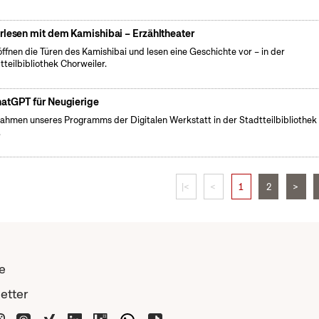
rlesen mit dem Kamishibai – Erzähltheater
öffnen die Türen des Kamishibai und lesen eine Geschichte vor – in der
tteilbibliothek Chorweiler.
atGPT für Neugierige
ahmen unseres Programms der Digitalen Werkstatt in der Stadtteilbibliothek
.
|<
<
1
2
>
e
etter