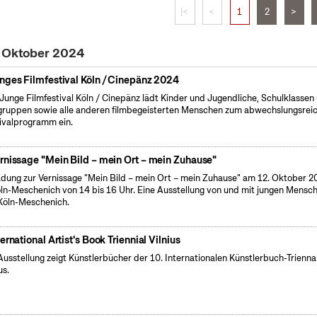
|<
<
1
2
>
. Oktober 2024
nges Filmfestival Köln / Cinepänz 2024
Junge Filmfestival Köln / Cinepänz lädt Kinder und Jugendliche, Schulklassen
gruppen sowie alle anderen filmbegeisterten Menschen zum abwechslungsrei
ivalprogramm ein.
rnissage "Mein Bild – mein Ort – mein Zuhause"
adung zur Vernissage "Mein Bild – mein Ort – mein Zuhause" am 12. Oktober 2
öln-Meschenich von 14 bis 16 Uhr. Eine Ausstellung von und mit jungen Mensc
Köln-Meschenich.
ternational Artist's Book Triennial Vilnius
Ausstellung zeigt Künstlerbücher der 10. Internationalen Künstlerbuch-Triennal
us.