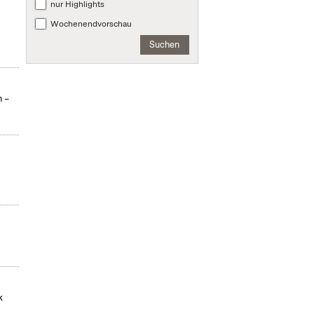
nur Highlights
Wochenendvorschau
Suchen
n –
k