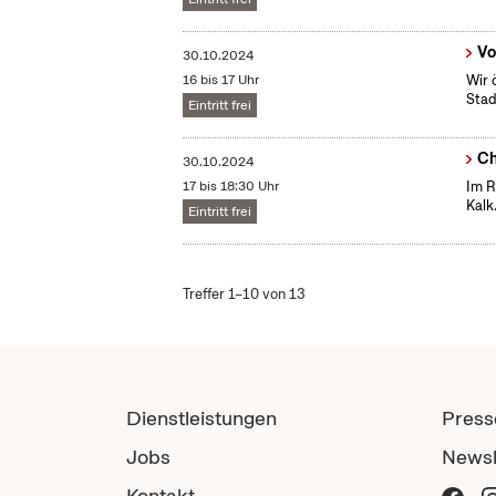
Vo
30.10.2024
16 bis 17 Uhr
Wir 
Stad
Eintritt frei
Ch
30.10.2024
17 bis 18:30 Uhr
Im R
Kalk
Eintritt frei
Treffer 1–10 von 13
Dienstleistungen
Press
Jobs
Newsl
Kontakt