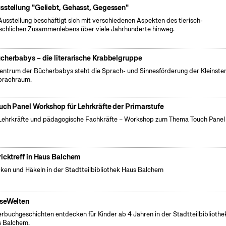
sstellung "Geliebt, Gehasst, Gegessen"
Ausstellung beschäftigt sich mit verschiedenen Aspekten des tierisch-
chlichen Zusammenlebens über viele Jahrhunderte hinweg.
cherbabys – die literarische Krabbelgruppe
entrum der Bücherbabys steht die Sprach- und Sinnesförderung der Kleinste
prachraum.
uch Panel Workshop für Lehrkräfte der Primarstufe
Lehrkräfte und pädagogische Fachkräfte – Workshop zum Thema Touch Panel
ricktreff in Haus Balchem
cken und Häkeln in der Stadtteilbibliothek Haus Balchem
seWelten
erbuchgeschichten entdecken für Kinder ab 4 Jahren in der Stadtteilbibliothe
 Balchem.