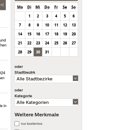
>|
Mo
Di
Mi
Do
Fr
Sa
So
1
2
3
4
5
6
7
8
9
10
11
12
13
14
15
16
17
18
19
20
 und
21
22
23
24
25
26
27
chen
28
29
30
31
oder
Stadtbezirk
024
hen
oder
Kategorie
e in
Weitere Merkmale
nur kostenlos