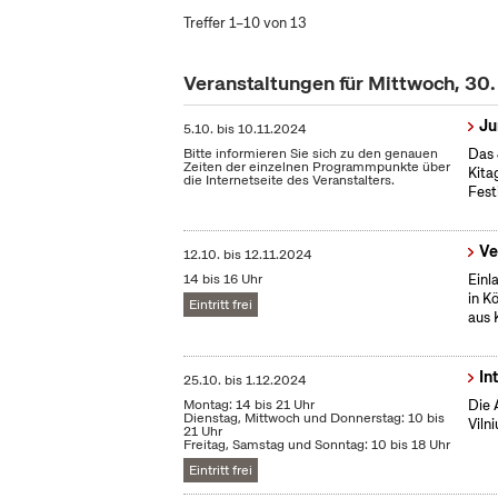
Treffer 1–10 von 13
Veranstaltungen für Mittwoch, 30
Ju
5.10.
bis
10.11.2024
Bitte informieren Sie sich zu den genauen
Das 
Zeiten der einzelnen Programmpunkte über
Kita
die Internetseite des Veranstalters.
Fest
Ve
12.10.
bis
12.11.2024
14 bis 16 Uhr
Einl
in K
Eintritt frei
aus 
In
25.10.
bis
1.12.2024
Montag: 14 bis 21 Uhr
Die 
Dienstag, Mittwoch und Donnerstag: 10 bis
Vilni
21 Uhr
Freitag, Samstag und Sonntag: 10 bis 18 Uhr
Eintritt frei