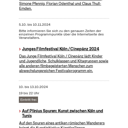
Simone Pfennig, Florian Odenthal und Claus Thull-
Emden.
5.10.
bis
10.11.2024
Bitte informieren Sie sich zu den genauen Zeiten der
einzelnen Programmpunkte über die Internetseite des
Veranstalters.
Junges Filmfestival Köln / Cinepänz 2024
Das Junge Filmfestival Köln / Cinepänz lädt Kinder
und Jugendliche, Schulklassen und Kitagruppen sowie
alle anderen filmbegeisterten Menschen zum
abwechslungsreichen Festivalprogramm ein.
10.
bis
13.10.2024
19 bis 22 Uhr
Eintritt frei
Auf Plinius Spuren: Kunst zwischen Köln und
Tunis
Auf den Spuren eines antiken römischen Wanderers
bringt die Kunstinitiative Künstler*innen,