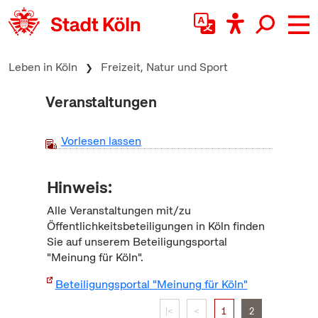
zum Inhalt springen
Leben in Köln
Freizeit, Natur und Sport
Veranstaltungen
Vorlesen lassen
Hinweis:
Alle Veranstaltungen mit/zu
Öffentlichkeitsbeteiligungen in Köln finden
Sie auf unserem Beteiligungsportal
"Meinung für Köln".
Beteiligungsportal "Meinung für Köln"
|<
<
1
2