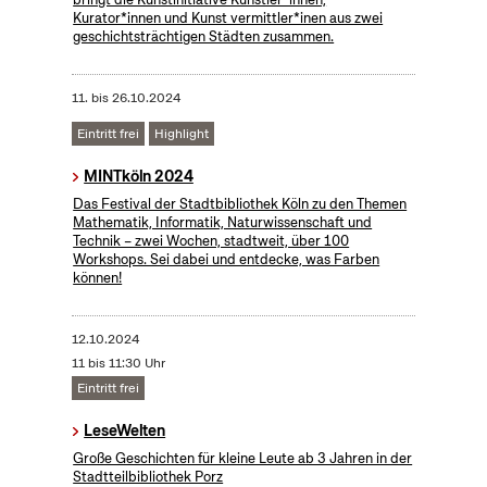
Kurator*innen und Kunst vermittler*inen aus zwei
geschichtsträchtigen Städten zusammen.
11.
bis
26.10.2024
Eintritt frei
Highlight
MINTköln 2024
Das Festival der Stadtbibliothek Köln zu den Themen
Mathematik, Informatik, Naturwissenschaft und
Technik – zwei Wochen, stadtweit, über 100
Workshops. Sei dabei und entdecke, was Farben
können!
12.10.2024
11 bis 11:30 Uhr
Eintritt frei
LeseWelten
Große Geschichten für kleine Leute ab 3 Jahren in der
Stadtteilbibliothek Porz