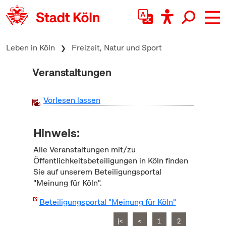
zum Inhalt springen
Leben in Köln
Freizeit, Natur und Sport
Veranstaltungen
Vorlesen lassen
Hinweis:
Alle Veranstaltungen mit/zu
Öffentlichkeitsbeteiligungen in Köln finden
Sie auf unserem Beteiligungsportal
"Meinung für Köln".
Beteiligungsportal "Meinung für Köln"
|<
<
1
2