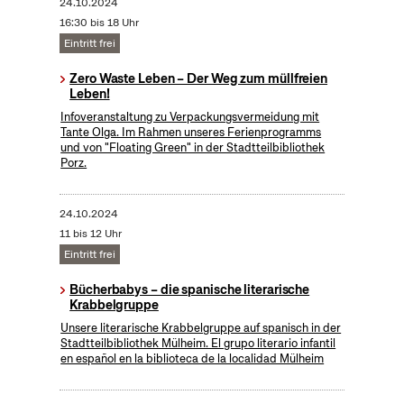
24.10.2024
16:30 bis 18 Uhr
Eintritt frei
Zero Waste Leben – Der Weg zum müllfreien
Leben!
Infoveranstaltung zu Verpackungsvermeidung mit
Tante Olga. Im Rahmen unseres Ferienprogramms
und von "Floating Green" in der Stadtteilbibliothek
Porz.
24.10.2024
11 bis 12 Uhr
Eintritt frei
Bücherbabys – die spanische literarische
Krabbelgruppe
Unsere literarische Krabbelgruppe auf spanisch in der
Stadtteilbibliothek Mülheim. El grupo literario infantil
en español en la biblioteca de la localidad Mülheim