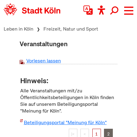
zum Inhalt springen
Leben in Köln
Freizeit, Natur und Sport
Veranstaltungen
Vorlesen lassen
Hinweis:
Alle Veranstaltungen mit/zu
Öffentlichkeitsbeteiligungen in Köln finden
Sie auf unserem Beteiligungsportal
"Meinung für Köln".
Beteiligungsportal "Meinung für Köln"
|<
<
1
2