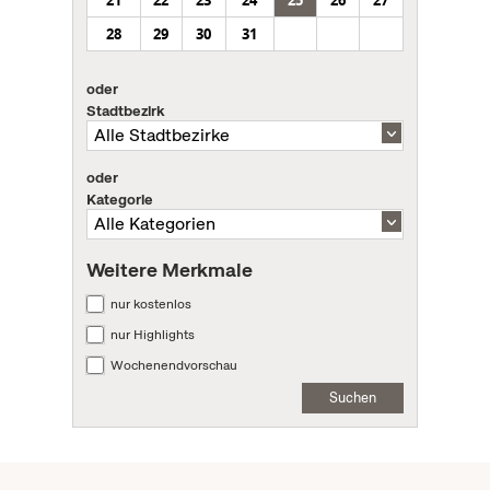
21
22
23
24
25
26
27
28
29
30
31
oder
Stadtbezirk
oder
Kategorie
Weitere Merkmale
nur kostenlos
nur Highlights
Wochenendvorschau
Suchen