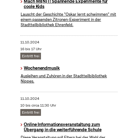
Mach MI(N)T! Spannende Experimente für
coole Kids
Lauscht der Geschichte "Oskar lernt schwimmen" mit
einem passenden Zitronen-Experiment in der
Stadtteilbibliothek Ehrenfeld.
11.10.2024
16 bis 17 Uhr
Eintritt frei
Wochenendmusik
Ausleihen und Zuhören in der Stadtteilbibliothek
Nippes.
11.10.2024
10 bis circa 11:30 Uhr
Eintritt frei
Online Informationsveranstaltung zum
Übergang in die weiterführende Schule
Diese Veranstaltung soll Eltern bei der Wahl der