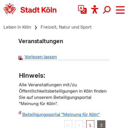
zum Inhalt springen
Leben in Köln
Freizeit, Natur und Sport
Veranstaltungen
Vorlesen lassen
Hinweis:
Alle Veranstaltungen mit/zu
Öffentlichkeitsbeteiligungen in Köln finden
Sie auf unserem Beteiligungsportal
"Meinung für Köln".
Beteiligungsportal "Meinung für Köln"
|<
<
1
2