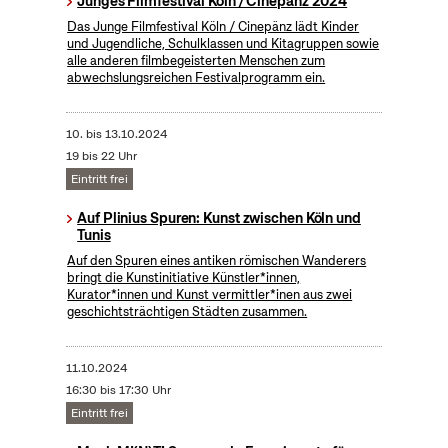
Junges Filmfestival Köln / Cinepänz 2024
Das Junge Filmfestival Köln / Cinepänz lädt Kinder
und Jugendliche, Schulklassen und Kitagruppen sowie
alle anderen filmbegeisterten Menschen zum
abwechslungsreichen Festivalprogramm ein.
10.
bis
13.10.2024
19 bis 22 Uhr
Eintritt frei
Auf Plinius Spuren: Kunst zwischen Köln und
Tunis
Auf den Spuren eines antiken römischen Wanderers
bringt die Kunstinitiative Künstler*innen,
Kurator*innen und Kunst vermittler*inen aus zwei
geschichtsträchtigen Städten zusammen.
11.10.2024
16:30 bis 17:30 Uhr
Eintritt frei