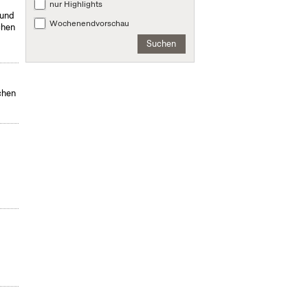
nur Highlights
 und
Wochenendvorschau
chen
Suchen
chen