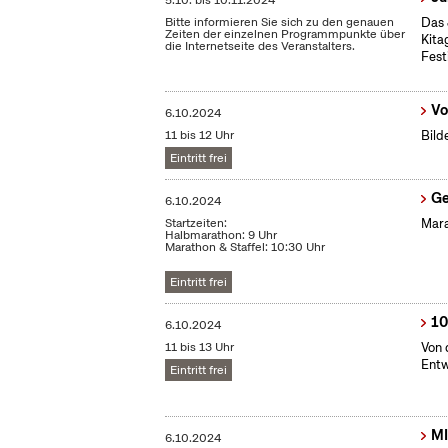
5.10.
bis
10.11.2024
Bitte informieren Sie sich zu den genauen
Das 
Zeiten der einzelnen Programmpunkte über
Kita
die Internetseite des Veranstalters.
Fest
Vo
6.10.2024
11 bis 12 Uhr
Bild
Eintritt frei
Ge
6.10.2024
Startzeiten:
Mara
Halbmarathon: 9 Uhr
Marathon & Staffel: 10:30 Uhr
Eintritt frei
10
6.10.2024
11 bis 13 Uhr
Von 
Entw
Eintritt frei
MI
6.10.2024