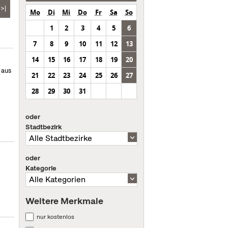
>|
Mo
Di
Mi
Do
Fr
Sa
So
1
2
3
4
5
6
7
8
9
10
11
12
13
14
15
16
17
18
19
20
 aus
21
22
23
24
25
26
27
28
29
30
31
oder
Stadtbezirk
oder
Kategorie
Weitere Merkmale
nur kostenlos