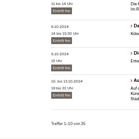
11 bis 14 Uhr
Die 
Im R
Eintritt frei
Da
6.10.2024
14 bis 15:30 Uhr
Köls
Eintritt frei
Di
6.10.2024
15 Uhr
Ente
Eintritt frei
Au
10.
bis
13.10.2024
19 bis 22 Uhr
Auf 
Küns
Eintritt frei
Stä
Treffer 1–10 von 25