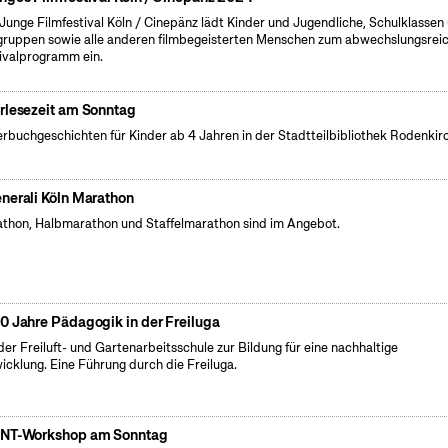
Junge Filmfestival Köln / Cinepänz lädt Kinder und Jugendliche, Schulklassen
gruppen sowie alle anderen filmbegeisterten Menschen zum abwechslungsrei
ivalprogramm ein.
rlesezeit am Sonntag
erbuchgeschichten für Kinder ab 4 Jahren in der Stadtteilbibliothek Rodenkir
nerali Köln Marathon
thon, Halbmarathon und Staffelmarathon sind im Angebot.
0 Jahre Pädagogik in der Freiluga
der Freiluft- und Gartenarbeitsschule zur Bildung für eine nachhaltige
icklung. Eine Führung durch die Freiluga.
NT-Workshop am Sonntag