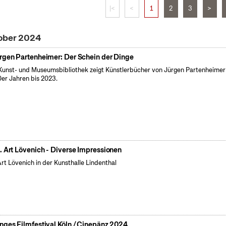
|<
<
1
2
3
>
tober 2024
rgen Partenheimer: Der Schein der Dinge
Kunst- und Museumsbibliothek zeigt Künstlerbücher von Jürgen Partenheimer
er Jahren bis 2023.
. Art Lövenich - Diverse Impressionen
Art Lövenich in der Kunsthalle Lindenthal
nges Filmfestival Köln / Cinepänz 2024