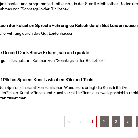
fjmk bastelt und programmiert mit euch – in der Stadtteilbibliothek Rodenkir
ahmen von "Sonntags in der Bibliothek"
ach der kölschen Sproch: Führung op Kölsch durch Gut Leidenhausen
che Führung durch das Gut Leidenhausen
e Donald Duck Show: Er kam, sah und quakte
 gut, alles gut... im Rahmen von "Sonntags in der Bibliothek"
f Plinius Spuren: Kunst zwischen Köln und Tunis
den Spuren eines antiken römischen Wanderers bringt die Kunstinitiative
tler*innen, Kurator*innen und Kunst vermittler*inen aus zwei geschichtsträch
dten zusammen.
|<
<
1
2
3
>