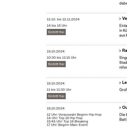
dabe
Ve
12.10.
bis
12.11.2024
14 bis 16 Uhr
Einl
in K
Eintritt frei
aus 
Ra
19.10.2024
10:30 bis 11:15 Uhr
Sing
Stad
Eintritt frei
niño
Le
19.10.2024
11 bis 11:30 Uhr
Groß
Eintritt frei
Ou
19.10.2024
12 Uhr: Vorauswahl Beginn Hip Hop
Die 
14 Uhr: Top 16 Hip Hop
Batt
15:45 Uhr: Top 16 Breaking
17 Uhr: Beginn Main-Event