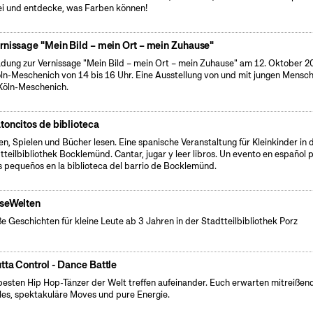
i und entdecke, was Farben können!
rnissage "Mein Bild – mein Ort – mein Zuhause"
adung zur Vernissage "Mein Bild – mein Ort – mein Zuhause" am 12. Oktober 2
öln-Meschenich von 14 bis 16 Uhr. Eine Ausstellung von und mit jungen Mensc
Köln-Meschenich.
toncitos de biblioteca
en, Spielen und Bücher lesen. Eine spanische Veranstaltung für Kleinkinder in 
tteilbibliothek Bocklemünd. Cantar, jugar y leer libros. Un evento en español 
s pequeños en la biblioteca del barrio de Bocklemünd.
seWelten
e Geschichten für kleine Leute ab 3 Jahren in der Stadtteilbibliothek Porz
tta Control - Dance Battle
besten Hip Hop-Tänzer der Welt treffen aufeinander. Euch erwarten mitreißen
les, spektakuläre Moves und pure Energie.