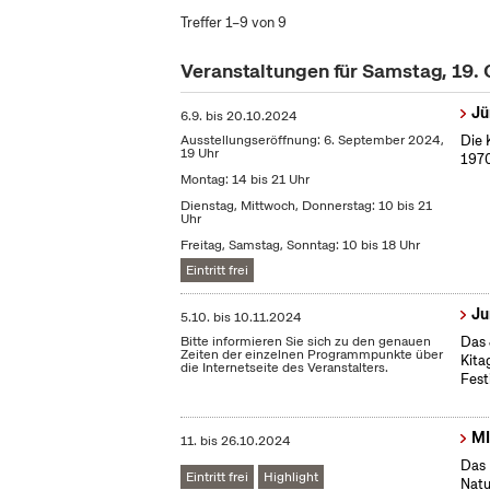
Treffer 1–9 von 9
Veranstaltungen für Samstag, 19.
Jü
6.9.
bis
20.10.2024
Ausstellungseröffnung: 6. September 2024,
Die 
19 Uhr
1970
Montag: 14 bis 21 Uhr
Dienstag, Mittwoch, Donnerstag: 10 bis 21
Uhr
Freitag, Samstag, Sonntag: 10 bis 18 Uhr
Eintritt frei
Ju
5.10.
bis
10.11.2024
Bitte informieren Sie sich zu den genauen
Das 
Zeiten der einzelnen Programmpunkte über
Kita
die Internetseite des Veranstalters.
Fest
MI
11.
bis
26.10.2024
Das 
Eintritt frei
Highlight
Natu