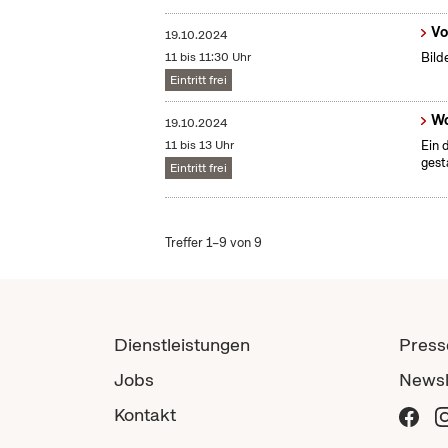
Vo
19.10.2024
11 bis 11:30 Uhr
Bild
Eintritt frei
Wo
19.10.2024
11 bis 13 Uhr
Ein 
gest
Eintritt frei
Treffer 1–9 von 9
Dienstleistungen
Press
Jobs
Newsl
Kontakt