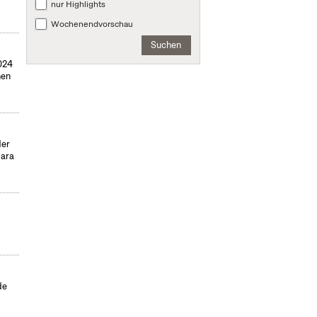
nur Highlights
Wochenendvorschau
Suchen
024
hen
der
para
de