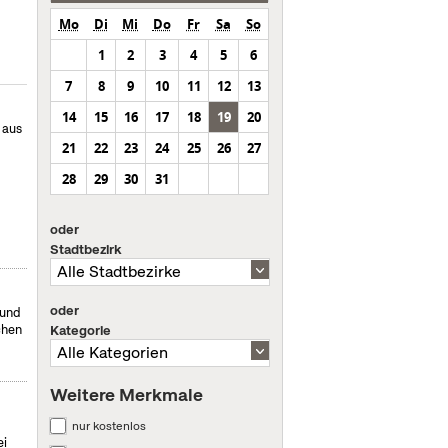
Mo
Di
Mi
Do
Fr
Sa
So
1
2
3
4
5
6
7
8
9
10
11
12
13
14
15
16
17
18
19
20
 aus
21
22
23
24
25
26
27
28
29
30
31
oder
Stadtbezirk
oder
 und
chen
Kategorie
Weitere Merkmale
nur kostenlos
ei