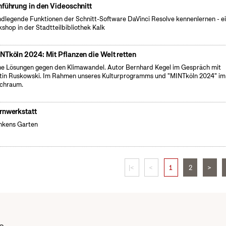
nführung in den Videoschnitt
dlegende Funktionen der Schnitt-Software DaVinci Resolve kennenlernen - e
shop in der Stadtteilbibliothek Kalk
NTköln 2024: Mit Pflanzen die Welt retten
e Lösungen gegen den Klimawandel. Autor Bernhard Kegel im Gespräch mit
tin Ruskowski. Im Rahmen unseres Kulturprogramms und "MINTköln 2024" im
chraum.
rnwerkstatt
inkens Garten
|<
<
1
2
>
e