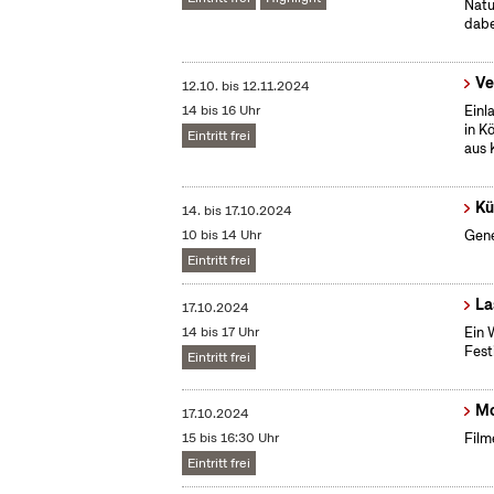
Natu
dabe
Ve
12.10.
bis
12.11.2024
14 bis 16 Uhr
Einl
in K
Eintritt frei
aus 
Kü
14.
bis
17.10.2024
10 bis 14 Uhr
Gene
Eintritt frei
La
17.10.2024
14 bis 17 Uhr
Ein 
Fest
Eintritt frei
Mo
17.10.2024
15 bis 16:30 Uhr
Film
Eintritt frei