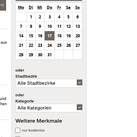
>|
Mo
Di
Mi
Do
Fr
Sa
So
1
2
3
4
5
6
7
8
9
10
11
12
13
14
15
16
17
18
19
20
 aus
21
22
23
24
25
26
27
28
29
30
31
oder
Stadtbezirk
oder
 und
Kategorie
chen
Weitere Merkmale
nur kostenlos