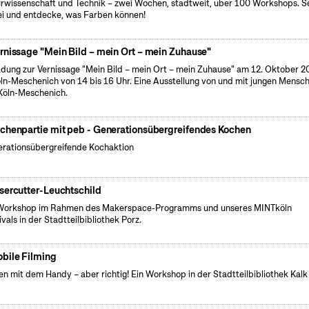
rwissenschaft und Technik – zwei Wochen, stadtweit, über 100 Workshops. S
i und entdecke, was Farben können!
rnissage "Mein Bild – mein Ort – mein Zuhause"
adung zur Vernissage "Mein Bild – mein Ort – mein Zuhause" am 12. Oktober 2
öln-Meschenich von 14 bis 16 Uhr. Eine Ausstellung von und mit jungen Mensc
Köln-Meschenich.
chenpartie mit peb - Generationsübergreifendes Kochen
rationsübergreifende Kochaktion
sercutter-Leuchtschild
Workshop im Rahmen des Makerspace-Programms und unseres MINTköln
ivals in der Stadtteilbibliothek Porz.
bile Filming
en mit dem Handy – aber richtig! Ein Workshop in der Stadtteilbibliothek Kalk