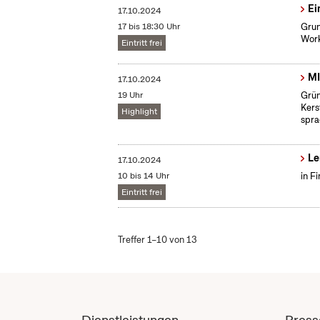
Ei
17.10.2024
17 bis 18:30 Uhr
Grun
Work
Eintritt frei
MI
17.10.2024
19 Uhr
Grün
Kers
Highlight
spra
Le
17.10.2024
10 bis 14 Uhr
in F
Eintritt frei
Treffer 1–10 von 13
Dienstleistungen
Press