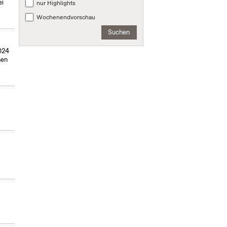
ei
nur Highlights
Wochenendvorschau
Suchen
024
hen