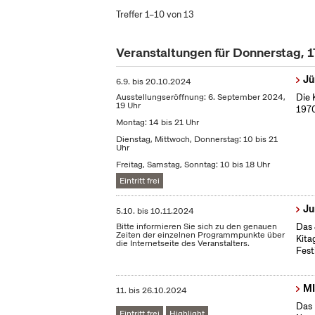
Treffer 1–10 von 13
Veranstaltungen für Donnerstag, 
Jü
6.9.
bis
20.10.2024
Ausstellungseröffnung: 6. September 2024,
Die 
19 Uhr
1970
Montag: 14 bis 21 Uhr
Dienstag, Mittwoch, Donnerstag: 10 bis 21
Uhr
Freitag, Samstag, Sonntag: 10 bis 18 Uhr
Eintritt frei
Ju
5.10.
bis
10.11.2024
Bitte informieren Sie sich zu den genauen
Das 
Zeiten der einzelnen Programmpunkte über
Kita
die Internetseite des Veranstalters.
Fest
MI
11.
bis
26.10.2024
Das 
Eintritt frei
Highlight