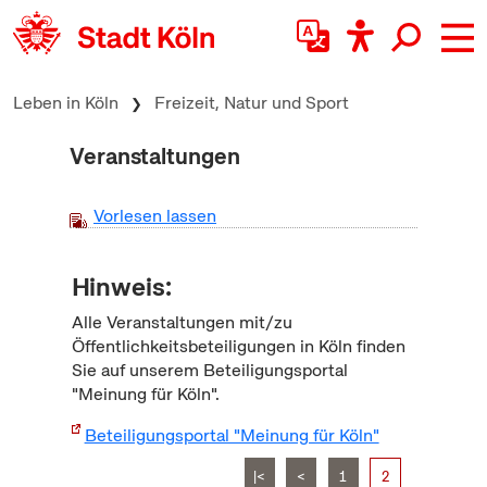
zum Inhalt springen
Leben in Köln
Freizeit, Natur und Sport
Veranstaltungen
Vorlesen lassen
Hinweis:
Alle Veranstaltungen mit/zu
Öffentlichkeitsbeteiligungen in Köln finden
Sie auf unserem Beteiligungsportal
"Meinung für Köln".
Beteiligungsportal "Meinung für Köln"
|<
<
1
2