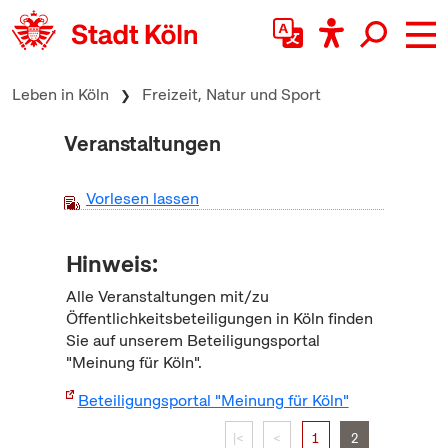
zum Inhalt springen
Leben in Köln
Freizeit, Natur und Sport
Veranstaltungen
Vorlesen lassen
Hinweis:
Alle Veranstaltungen mit/zu
Öffentlichkeitsbeteiligungen in Köln finden
Sie auf unserem Beteiligungsportal
"Meinung für Köln".
Beteiligungsportal "Meinung für Köln"
|<
<
1
2