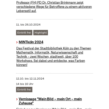
Professor (FH) PD Dr. Christian Brinkmann zeigt
verschiedene Wege für Betroffene zu einem aktiveren
Lebensstil auf.
11.
bis
26.10.2024
Eintritt frei
Highlight
MINTköln 2024
Das Festival der Stadtbibliothek Köln zu den Themen
Mathematik, Informatik, Naturwissenschaft und
Technik – zwei Wochen, stadtweit, über 100
Workshops. Sei dabei und entdecke, was Farben
können!
12.10.
bis
12.11.2024
14 bis 16 Uhr
Eintritt frei
Vernissage "Mein Bild – mein Ort – mein
Zuhause"