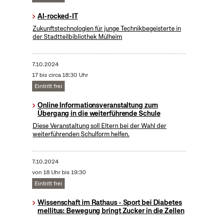
AI-rocked-IT
Zukunftstechnologien für junge Technikbegeisterte in
der Stadtteilbibliothek Mülheim
7.10.2024
17 bis circa 18:30 Uhr
Eintritt frei
Online Informationsveranstaltung zum
Übergang in die weiterführende Schule
Diese Veranstaltung soll Eltern bei der Wahl der
weiterführenden Schulform helfen.
7.10.2024
von 18 Uhr bis 19:30
Eintritt frei
Wissenschaft im Rathaus - Sport bei Diabetes
mellitus: Bewegung bringt Zucker in die Zellen