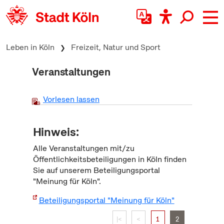
zum Inhalt springen
Leben in Köln
Freizeit, Natur und Sport
Veranstaltungen
Vorlesen lassen
Hinweis:
Alle Veranstaltungen mit/zu
Öffentlichkeitsbeteiligungen in Köln finden
Sie auf unserem Beteiligungsportal
"Meinung für Köln".
Beteiligungsportal "Meinung für Köln"
|<
<
1
2