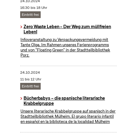
24.10.2024
16:30 bis 18 Uhr
Eintritt frei
Zero Waste Leben – Der Weg zum müllfreien
Leben!
Infoveranstaltung zu Verpackungsvermeidung mit
Tante Olga. Im Rahmen unseres Ferienprogramms
und von "Floating Green" in der Stadtteilbibliothek
Porz.
24.10.2024
11 bis 12 Uhr
Eintritt frei
Bücherbabys – die spanische literarische
Krabbelgruppe
Unsere literarische Krabbelgruppe auf spanisch in der
Stadtteilbibliothek Mülheim. El grupo literario infantil
en español en la biblioteca de la localidad Mülheim