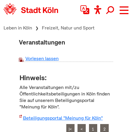
zum Inhalt springen
Leben in Köln
Freizeit, Natur und Sport
Veranstaltungen
Vorlesen lassen
Hinweis:
Alle Veranstaltungen mit/zu
Öffentlichkeitsbeteiligungen in Köln finden
Sie auf unserem Beteiligungsportal
"Meinung für Köln".
Beteiligungsportal "Meinung für Köln"
|<
<
1
2